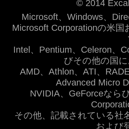
© 2014 Excali
Microsoft、Windows、Dir
Microsoft Corporat
Intel、Pentium、Celeron、
びその他の国に
AMD、Athlon、ATI、
Advanced Micro
NVIDIA、GeForce
Corpor
その他、記載されている社
および