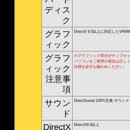
ディス
ク
グラフ
DirectX 9.0以上に対応したV
ィック
グラフ
※グラフィック部分がチップセ
パソコンをご使用の場合は正し
ィック
仕様を必ずお確かめください。
注意事
項
サウン
DirectSound 100%互換 サウ
ド
DirectX
DirectX9.0以上